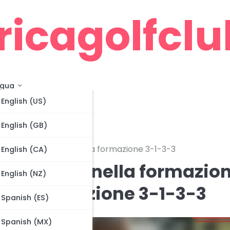
ricagolfclub
ngua
English (US)
English (GB)
inamiche di squadra nella formazione 3-1-3-3
English (CA)
tori, Ruoli nella formazio
English (NZ)
lla formazione 3-1-3-3
Spanish (ES)
Spanish (MX)