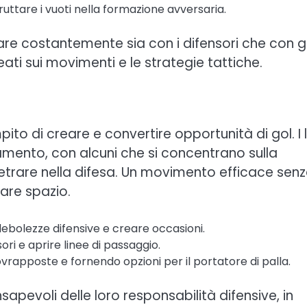
ttare i vuoti nella formazione avversaria.
re costantemente sia con i difensori che con gl
eati sui movimenti e le strategie tattiche.
ito di creare e convertire opportunità di gol. I 
namento, con alcuni che si concentrano sulla
netrare nella difesa. Un movimento efficace sen
eare spazio.
e debolezze difensive e creare occasioni.
ri e aprire linee di passaggio.
rapposte e fornendo opzioni per il portatore di palla.
apevoli delle loro responsabilità difensive, in