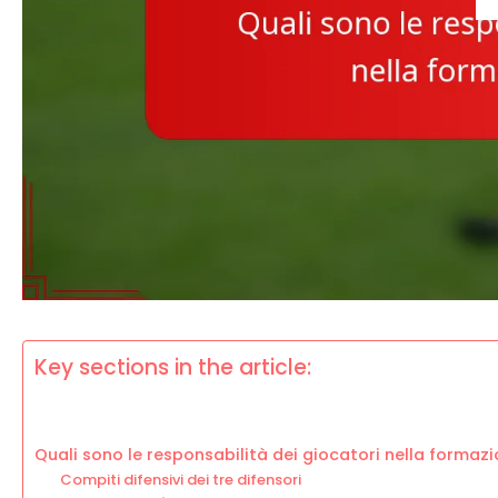
Key sections in the article:
Quali sono le responsabilità dei giocatori nella formaz
Compiti difensivi dei tre difensori