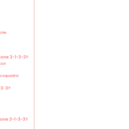
ione
ione 3-1-3-3?
tori
la squadra
-3-3?
ione 3-1-3-3?