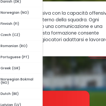
Danish (DK)
iare la forza difensiva con la capacità offensi
Norwegian (NO)
ruoli specifici all’interno della squadra. Ogni
Finnish (FI)
essiva, promuovendo una comunicazione e una
trollo del gioco. Questa formazione consente
Czech (CZ)
ndo essenziale per i giocatori adattarsi e lavorar
Romanian (RO)
Portuguese (PT)
Greek (GR)
Norwegian Bokmal
(NO)
Dutch (BE)
Latvian (LV)